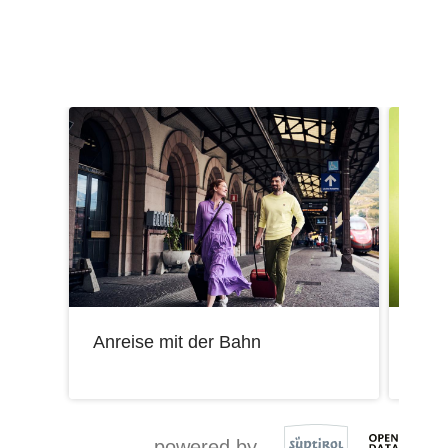
Anreise mit der Bahn
Mobi
powered by