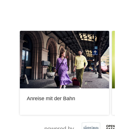
Anreise mit der Bahn
Mobi
powered by